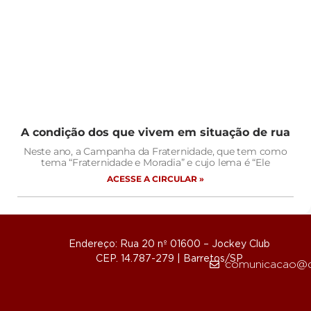
A condição dos que vivem em situação de rua
Neste ano, a Campanha da Fraternidade, que tem como
tema “Fraternidade e Moradia” e cujo lema é “Ele
ACESSE A CIRCULAR »
Endereço: Rua 20 nº 01600 – Jockey Club
CEP. 14.787-279 | Barretos/SP
comunicacao@d