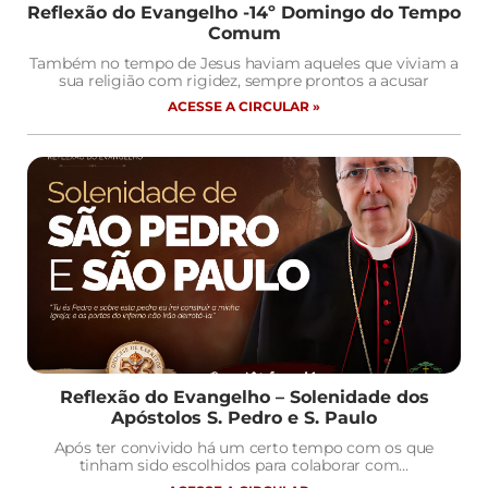
Reflexão do Evangelho -14º Domingo do Tempo
Comum
Também no tempo de Jesus haviam aqueles que viviam a
sua religião com rigidez, sempre prontos a acusar
ACESSE A CIRCULAR »
Reflexão do Evangelho – Solenidade dos
Apóstolos S. Pedro e S. Paulo
Após ter convivido há um certo tempo com os que
tinham sido escolhidos para colaborar com…