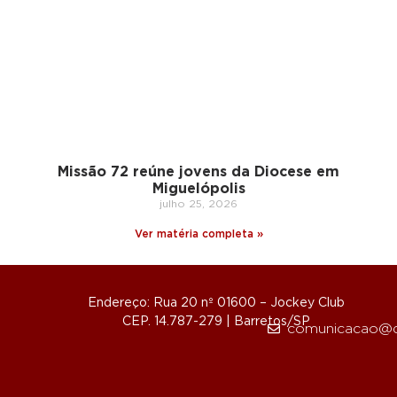
Missão 72 reúne jovens da Diocese em
Miguelópolis
julho 25, 2026
Ver matéria completa »
Endereço: Rua 20 nº 01600 – Jockey Club
CEP. 14.787-279 | Barretos/SP
comunicacao@d