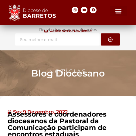
Receba todas as atualizações
Assine nossa Newsletter!
Blog Diocesano
NOTÍCIAS
Sex 9 Dezembro, 2022
Assessores e coordenadores
diocesanos da Pastoral da
Comunicação participam de
encontros estaduais