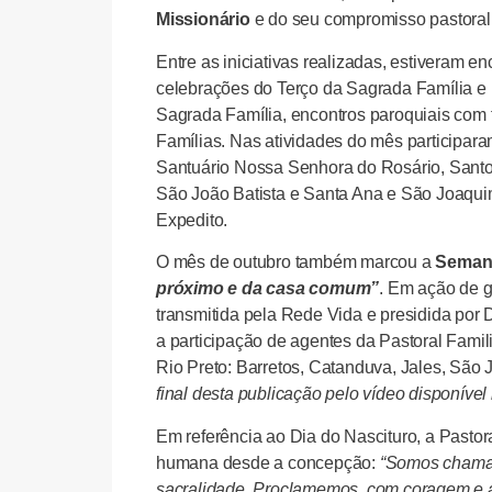
Missionário
e do seu compromisso pastoral
Entre as iniciativas realizadas, estiveram 
celebrações do Terço da Sagrada Família e 
Sagrada Família, encontros paroquiais com
Famílias. Nas atividades do mês participar
Santuário Nossa Senhora do Rosário, Santo 
São João Batista e Santa Ana e São Joaqu
Expedito.
O mês de outubro também marcou a
Semana
próximo e da casa comum”
. Em ação de g
transmitida pela Rede Vida e presidida por
a participação de agentes da Pastoral Fami
Rio Preto: Barretos, Catanduva, Jales, São
final desta publicação pelo vídeo disponível 
Em referência ao Dia do Nascituro, a Pastor
humana desde a concepção:
“Somos chamad
sacralidade. Proclamemos, com coragem e 