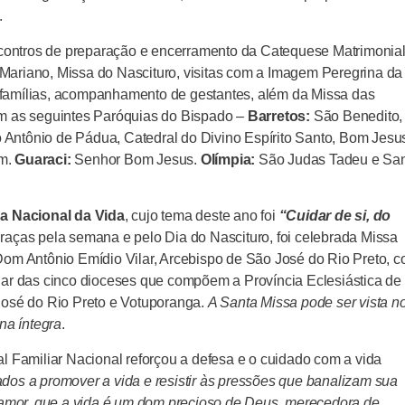
.
encontros de preparação e encerramento da Catequese Matrimonial
Mariano, Missa do Nascituro, visitas com a Imagem Peregrina da
 famílias, acompanhamento de gestantes, além da Missa das
am as seguintes Paróquias do Bispado –
Barretos:
São Benedito,
Antônio de Pádua, Catedral do Divino Espírito Santo, Bom Jesu
im.
Guaraci:
Senhor Bom Jesus.
Olímpia:
São Judas Tadeu e Sa
 Nacional da Vida
, cujo tema deste ano foi
“Cuidar de si, do
raças pela semana e pelo Dia do Nascituro, foi celebrada Missa
 Dom Antônio Emídio Vilar, Arcebispo de São José do Rio Preto, 
liar das cinco dioceses que compõem a Província Eclesiástica de
 José do Rio Preto e Votuporanga.
A Santa Missa pode ser vista n
na íntegra
.
al Familiar Nacional reforçou a defesa e o cuidado com a vida
os a promover a vida e resistir às pressões que banalizam sua
amor, que a vida é um dom precioso de Deus, merecedora de