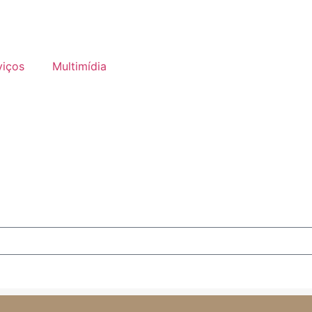
viços
Multimídia