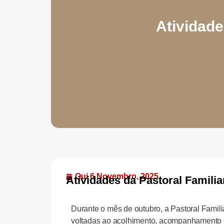
Atividade
Qui 6 Novembro, 2025
Atividades da Pastoral Famili
Durante o mês de outubro, a Pastoral Famil
voltadas ao acolhimento, acompanhamento e