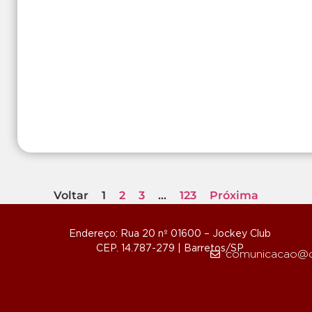
Voltar
1
2
3
…
123
Próxima
Endereço: Rua 20 nº 01600 – Jockey Club
CEP. 14.787-279 | Barretos/SP
comunicacao@d