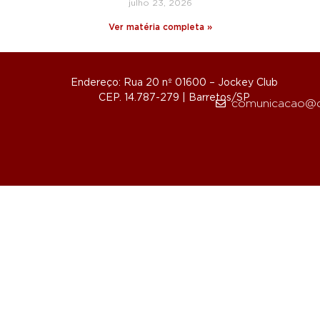
julho 23, 2026
Ver matéria completa »
Endereço: Rua 20 nº 01600 – Jockey Club
CEP. 14.787-279 | Barretos/SP
comunicacao@d