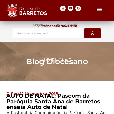
Receba todas as atualizações
Assine nossa Newsletter!
Blog Diocesano
NOTÍCIAS
Seg 12 Novembro, 2018
AUTO DE NATAL: Pascom da
Paróquia Santa Ana de Barretos
ensaia Auto de Natal
A Pastoral da Comunicação da Paróquia Santa Ana