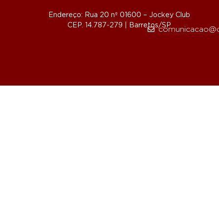
Endereço: Rua 20 nº 01600 – Jockey Club
CEP. 14.787-279 | Barretos/SP
comunicacao@d