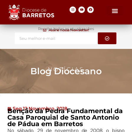
Receba todas as atualizações
Assine nossa Newsletter!
Blog Diocesano
NOTÍCIAS
Seg 12 Novembro, 2018
Benção da Pedra Fundamental da
Casa Paroquial de Santo Antonio
de Pádua em Barretos
No sábado, 29 de novembro de 2008, o bispo