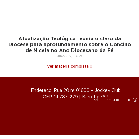
Atualização Teológica reuniu o clero da
Diocese para aprofundamento sobre o Concílio
de Niceia no Ano Diocesano da Fé
julho 23, 2026
Ver matéria completa »
Endereço: Rua 20 nº 01600 – Jockey Club
CEP. 14.787-279 | Barretos/SP
comunicacao@d