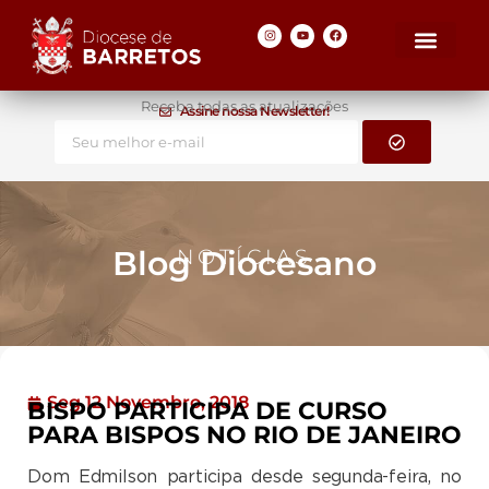
Receba todas as atualizações
Assine nossa Newsletter!
Blog Diocesano
NOTÍCIAS
Seg 12 Novembro, 2018
BISPO PARTICIPA DE CURSO
PARA BISPOS NO RIO DE JANEIRO
Dom Edmilson participa desde segunda-feira, no