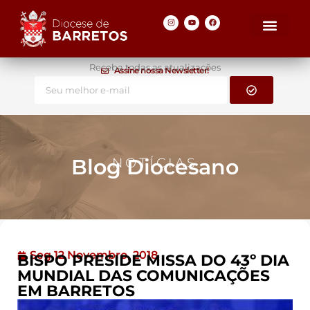
Receba todas as atualizações
Assine nossa Newsletter!
Blog Diocesano
NOTÍCIAS
Seg 12 Novembro, 2018
BISPO PRESIDE MISSA DO 43º DIA
MUNDIAL DAS COMUNICAÇÕES
EM BARRETOS