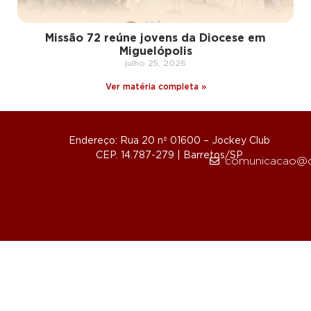
Missão 72 reúne jovens da Diocese em
Miguelópolis
julho 25, 2026
Ver matéria completa »
Endereço: Rua 20 nº 01600 – Jockey Club
CEP. 14.787-279 | Barretos/SP
comunicacao@d