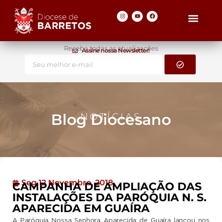
Receba todas as atualizações
Assine nossa Newsletter!
Blog Diocesano
NOTÍCIAS
Seg 12 Novembro, 2018
CAMPANHA DE AMPLIAÇÃO DAS
INSTALAÇÕES DA PARÓQUIA N. S.
APARECIDA EM GUAÍRA
A Paróquia Nossa Senhora Aparecida de Guaíra lançou nos