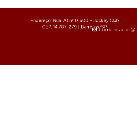
Endereço: Rua 20 nº 01600 – Jockey Club
CEP. 14.787-279 | Barretos/SP
comunicacao@d