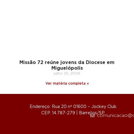
Missão 72 reúne jovens da Diocese em
Miguelópolis
julho 25, 2026
Ver matéria completa »
Endereço: Rua 20 nº 01600 – Jockey Club
CEP. 14.787-279 | Barretos/SP
comunicacao@d