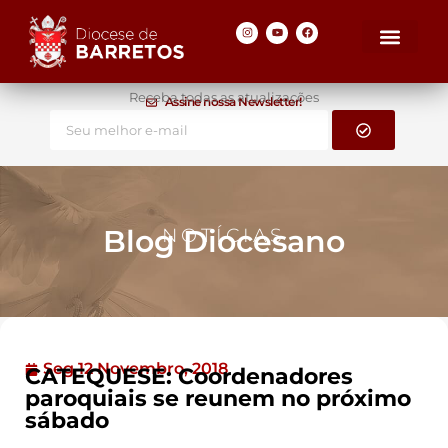
Receba todas as atualizações
Assine nossa Newsletter!
Blog Diocesano
NOTÍCIAS
Seg 12 Novembro, 2018
CATEQUESE: Coordenadores
paroquiais se reunem no próximo
sábado