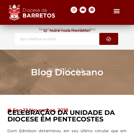
Receba todas as atualizações
Assine nossa Newsletter!
Blog Diocesano
NOTÍCIAS
Seg 12 Novembro, 2018
CELEBRAÇÃO DA UNIDADE DA
DIOCESE EM PENTECOSTES
Dom Edmilson determinou em seu último circular que em