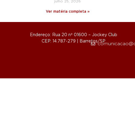
julho 25, 2026
Ver matéria completa »
Endereço: Rua 20 nº 01600 – Jockey Club
CEP. 14.787-279 | Barretos/SP
comunicacao@d