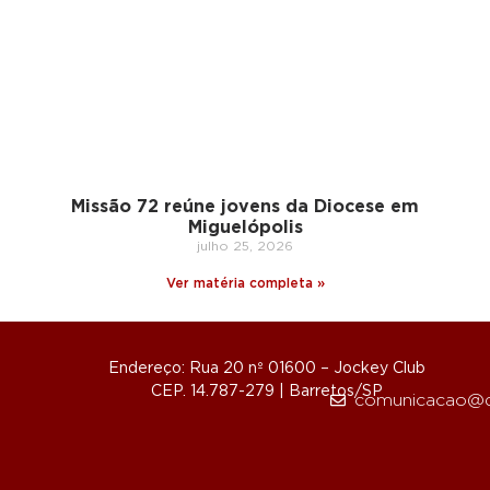
Missão 72 reúne jovens da Diocese em
Miguelópolis
julho 25, 2026
Ver matéria completa »
Endereço: Rua 20 nº 01600 – Jockey Club
CEP. 14.787-279 | Barretos/SP
comunicacao@d