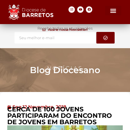
Receba todas as atualizações
Assine nossa Newsletter!
Blog Diocesano
NOTÍCIAS
Seg 12 Novembro, 2018
CERCA DE 100 JOVENS
PARTICIPARAM DO ENCONTRO
DE JOVENS EM BARRETOS