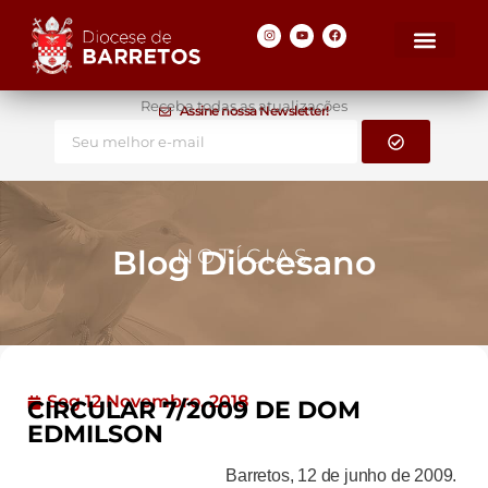
Receba todas as atualizações
Assine nossa Newsletter!
Blog Diocesano
NOTÍCIAS
Seg 12 Novembro, 2018
CIRCULAR 7/2009 DE DOM
EDMILSON
Barretos, 12 de junho de 2009.