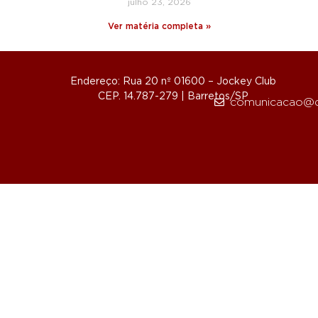
julho 23, 2026
Ver matéria completa »
Endereço: Rua 20 nº 01600 – Jockey Club
CEP. 14.787-279 | Barretos/SP
comunicacao@d