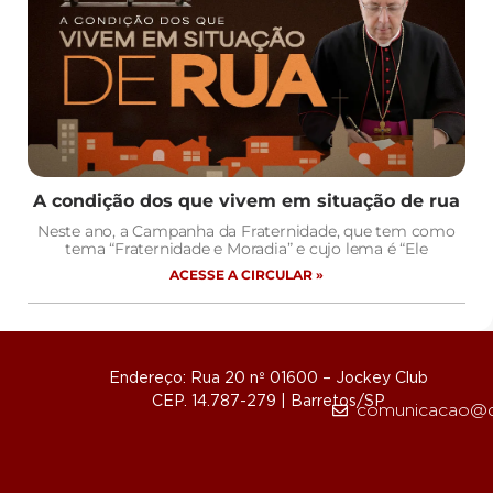
A condição dos que vivem em situação de rua
Neste ano, a Campanha da Fraternidade, que tem como
tema “Fraternidade e Moradia” e cujo lema é “Ele
ACESSE A CIRCULAR »
Endereço: Rua 20 nº 01600 – Jockey Club
CEP. 14.787-279 | Barretos/SP
comunicacao@d