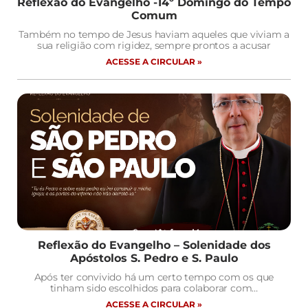
Reflexão do Evangelho -14º Domingo do Tempo
Comum
Também no tempo de Jesus haviam aqueles que viviam a
sua religião com rigidez, sempre prontos a acusar
ACESSE A CIRCULAR »
Reflexão do Evangelho – Solenidade dos
Apóstolos S. Pedro e S. Paulo
Após ter convivido há um certo tempo com os que
tinham sido escolhidos para colaborar com…
ACESSE A CIRCULAR »