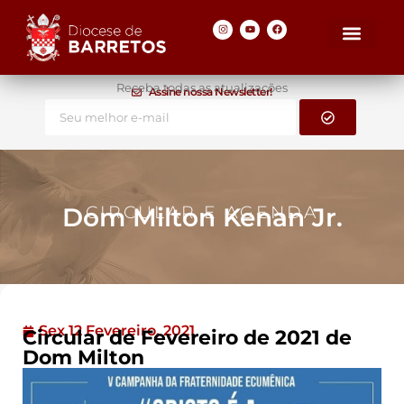
Receba todas as atualizações
Assine nossa Newsletter!
Dom Milton Kenan Jr.
CIRCULAR E AGENDA
Sex 12 Fevereiro, 2021
Circular de Fevereiro de 2021 de
Dom Milton