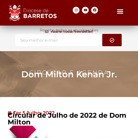
Receba todas as atualizações
Assine nossa Newsletter!
Dom Milton Kenan Jr.
CIRCULAR E AGENDA
Ter 5 Julho, 2022
Circular de Julho de 2022 de Dom
Milton