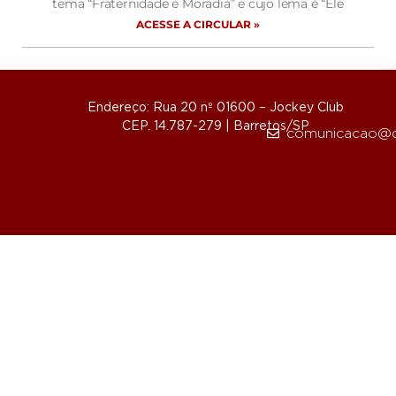
tema “Fraternidade e Moradia” e cujo lema é “Ele
ACESSE A CIRCULAR »
Endereço: Rua 20 nº 01600 – Jockey Club
CEP. 14.787-279 | Barretos/SP
comunicacao@d