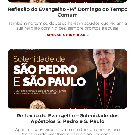
Reflexão do Evangelho -14º Domingo do Tempo
Comum
Também no tempo de Jesus haviam aqueles que viviam a
sua religião com rigidez, sempre prontos a acusar
ACESSE A CIRCULAR »
Reflexão do Evangelho – Solenidade dos
Apóstolos S. Pedro e S. Paulo
Após ter convivido há um certo tempo com os que
tinham sido escolhidos para colaborar com…