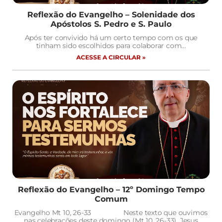
Reflexão do Evangelho – Solenidade dos
Apóstolos S. Pedro e S. Paulo
Após ter convivido há um certo tempo com os que
tinham sido escolhidos para colaborar com…
ACESSE A CIRCULAR »
Reflexão do Evangelho – 12º Domingo Tempo
Comum
Evangelho Mt 10, 26-33 Neste texto que ouvimos
nas celebrações deste domingo (Mt 10, 26-33), Jesus