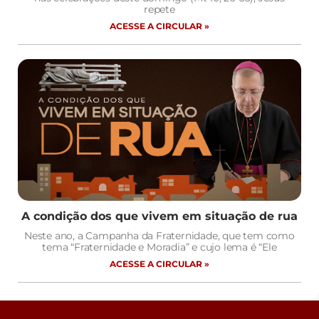
repete
ACESSE A CIRCULAR »
A condição dos que vivem em situação de rua
Neste ano, a Campanha da Fraternidade, que tem como
tema “Fraternidade e Moradia” e cujo lema é “Ele
ACESSE A CIRCULAR »