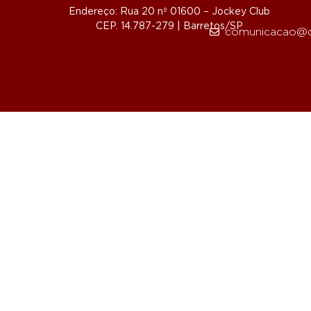
Endereço: Rua 20 nº 01600 – Jockey Club
CEP. 14.787-279 | Barretos/SP
comunicacao@d