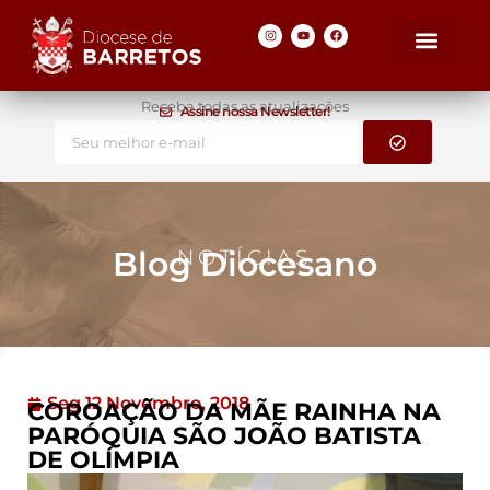
Receba todas as atualizações
Assine nossa Newsletter!
Blog Diocesano
NOTÍCIAS
Seg 12 Novembro, 2018
COROAÇÃO DA MÃE RAINHA NA
PARÓQUIA SÃO JOÃO BATISTA
DE OLÍMPIA