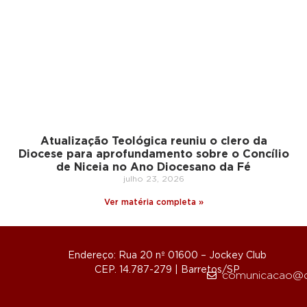
Atualização Teológica reuniu o clero da
Diocese para aprofundamento sobre o Concílio
de Niceia no Ano Diocesano da Fé
julho 23, 2026
Ver matéria completa »
Endereço: Rua 20 nº 01600 – Jockey Club
CEP. 14.787-279 | Barretos/SP
comunicacao@d