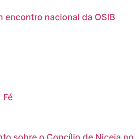
m encontro nacional da OSIB
 Fé
to sobre o Concílio de Niceia no