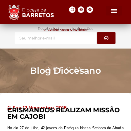
Receba todas as atualizações
Assine nossa Newsletter!
Blog Diocesano
NOTÍCIAS
Seg 12 Novembro, 2018
CRISMANDOS REALIZAM MISSÃO
EM CAJOBI
No dia 27 de julho, 42 jovens da Paróquia Nossa Senhora da Abadia