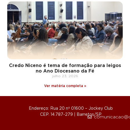
Credo Niceno é tema de formação para leigos
no Ano Diocesano da Fé
julho 23, 2026
Ver matéria completa »
Endereço: Rua 20 nº 01600 – Jockey Club
CEP. 14.787-279 | Barretos/SP
comunicacao@d