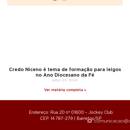
Credo Niceno é tema de formação para leigos
no Ano Diocesano da Fé
julho 23, 2026
Ver matéria completa »
Endereço: Rua 20 nº 01600 – Jockey Club
CEP. 14.787-279 | Barretos/SP
comunicacao@d