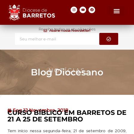
Receba todas as atualizações
Assine nossa Newsletter!
Blog Diocesano
NOTÍCIAS
Seg 12 Novembro, 2018
CURSO BÍBLICO EM BARRETOS DE
21 A 25 DE SETEMBRO
Tem início nessa segunda-feira, 21 de setembro de 2009,