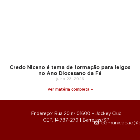
Credo Niceno é tema de formação para leigos
no Ano Diocesano da Fé
julho 23, 2026
Ver matéria completa »
Endereço: Rua 20 nº 01600 – Jockey Club
CEP. 14.787-279 | Barretos/SP
comunicacao@d