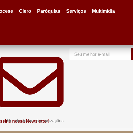
iocese
Clero
Paróquias
Serviços
Multimídia
Receba todas as atualizações
ssine nossa Newsletter!