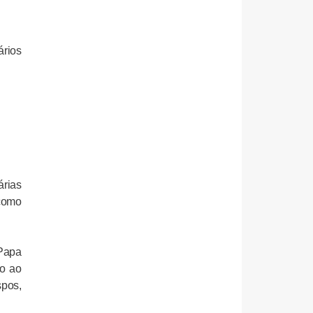
rios
árias
 como
 Papa
ão ao
spos,