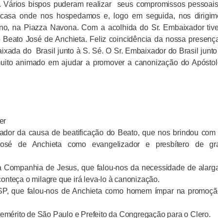
. Vários bispos puderam realizar
seus compromissos pessoais
a casa onde nos hospedamos e, logo em seguida, nos dirigim
iano, na Piazza Navona. Com a acolhida do Sr. Embaixador ti
o Beato José de Anchieta. Feliz coincidência da nossa presen
aixada do
Brasil junto à S. Sé. O Sr. Embaixador do Brasil junto
 muito animado em ajudar a promover a canonização do Apósto
er
lador da causa de beatificação do Beato, que nos brindou co
José de Anchieta como evangelizador e presbítero de gr
da Companhia de Jesus, que falou-nos da necessidade de alarg
onteça o milagre que irá leva-lo à canonização.
 USP, que falou-nos de Anchieta como homem ímpar na promoç
mérito de São Paulo e Prefeito da Congregação para o Clero.