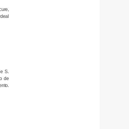
cure,
rdeal
de S.
ão de
ento.