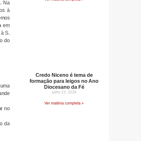
. Na
os à
vemos
ça em
 à S.
lo do
Credo Niceno é tema de
formação para leigos no Ano
m uma
Diocesano da Fé
julho 23, 2026
ande
Ver matéria completa »
ar no
ão da