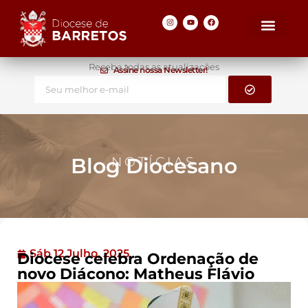
Receba todas as atualizações
Assine nossa Newsletter!
Blog Diocesano
NOTÍCIAS
Sáb 12 Julho, 2025
Diocese celebra Ordenação de
novo Diácono: Matheus Flávio