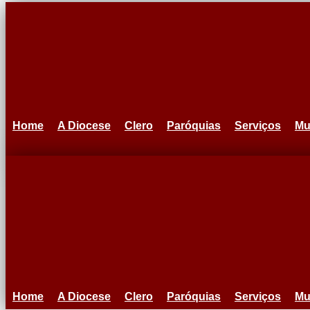
Ir
para
o
conteúdo
Home
A Diocese
Clero
Paróquias
Serviços
Mu
Home
A Diocese
Clero
Paróquias
Serviços
Mu