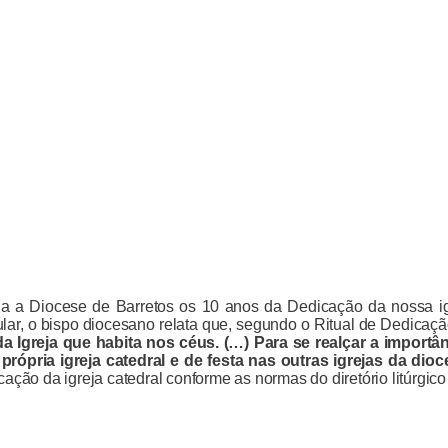
oda a Diocese de Barretos os 10 anos d
a Dedicação da nossa ig
ar, o bispo diocesano relata que, segundo o Ritual de Dedicação 
a Igreja que habita nos céus. (…) Para se realçar a importânc
própria igreja catedral e de festa nas outras igrejas da di
icação da igreja catedral conforme as normas do diretório litúrgi