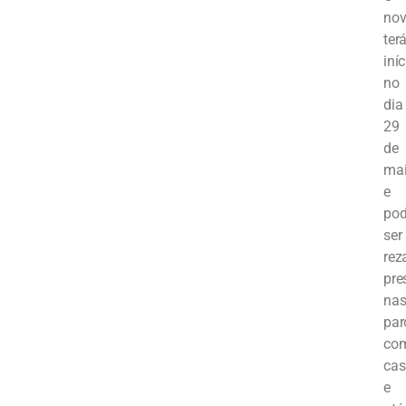
nov
ter
iníc
no
dia
29
de
ma
e
pod
ser
rez
pre
na
par
com
cas
e