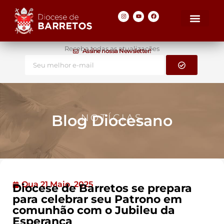
Receba todas as atualizações
Assine nossa Newsletter!
Blog Diocesano
NOTÍCIAS
Qua 21 Maio, 2025
Diocese de Barretos se prepara
para celebrar seu Patrono em
comunhão com o Jubileu da
Esperança