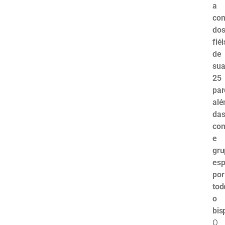
a
co
do
fiéi
de
sua
25
par
al
da
co
e
gru
esp
por
tod
o
bis
O