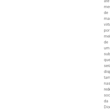
até
me
de
man
virt
por
me
de
um
sub
qu
ser
dis
ta
na
red
soc
da
Dio