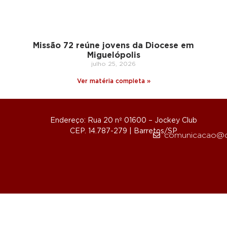
Missão 72 reúne jovens da Diocese em
Miguelópolis
julho 25, 2026
Ver matéria completa »
Endereço: Rua 20 nº 01600 – Jockey Club
CEP. 14.787-279 | Barretos/SP
comunicacao@d