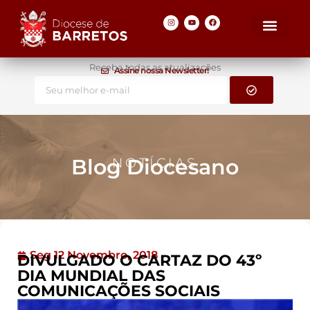
Receba todas as atualizações
Assine nossa Newsletter!
Blog Diocesano
NOTÍCIAS
Seg 12 Novembro, 2018
DIVULGADO O CARTAZ DO 43º
DIA MUNDIAL DAS
COMUNICAÇÕES SOCIAIS