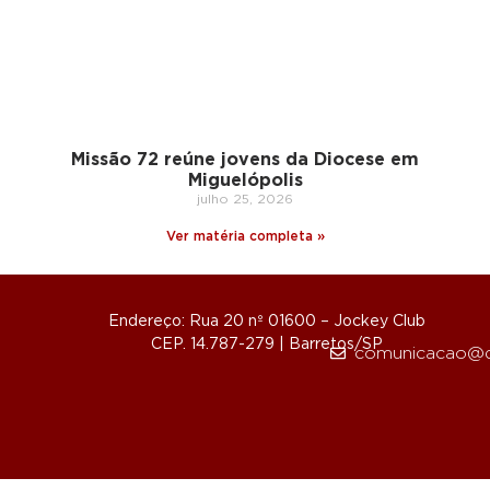
Missão 72 reúne jovens da Diocese em
Miguelópolis
julho 25, 2026
Ver matéria completa »
Endereço: Rua 20 nº 01600 – Jockey Club
CEP. 14.787-279 | Barretos/SP
comunicacao@d