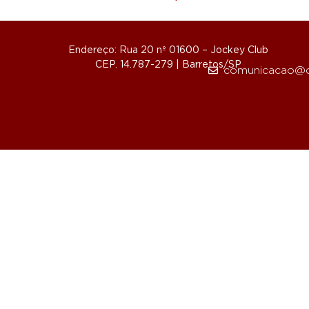
Endereço: Rua 20 nº 01600 – Jockey Club
CEP. 14.787-279 | Barretos/SP
comunicacao@d