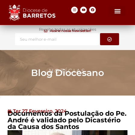
Receba todas as atualizações
Assine nossa Newsletter!
Blog Diocesano
NOTÍCIAS
Ter 27 Fevereiro, 2024
Documentos da Postulação do Pe.
André é validado pelo Dicastério
da Causa dos Santos