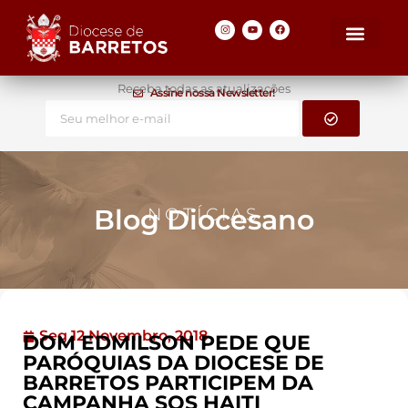
Receba todas as atualizações
Assine nossa Newsletter!
Blog Diocesano
NOTÍCIAS
Seg 12 Novembro, 2018
DOM EDMILSON PEDE QUE
PARÓQUIAS DA DIOCESE DE
BARRETOS PARTICIPEM DA
CAMPANHA SOS HAITI