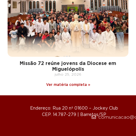
Missão 72 reúne jovens da Diocese em
Miguelópolis
julho 25, 2026
Ver matéria completa »
Endereço: Rua 20 nº 01600 – Jockey Club
CEP. 14.787-279 | Barretos/SP
comunicacao@d