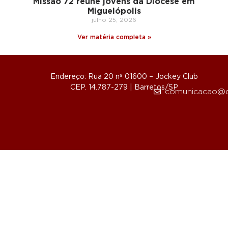
Missão 72 reúne jovens da Diocese em
Miguelópolis
julho 25, 2026
Ver matéria completa »
Endereço: Rua 20 nº 01600 – Jockey Club
CEP. 14.787-279 | Barretos/SP
comunicacao@d