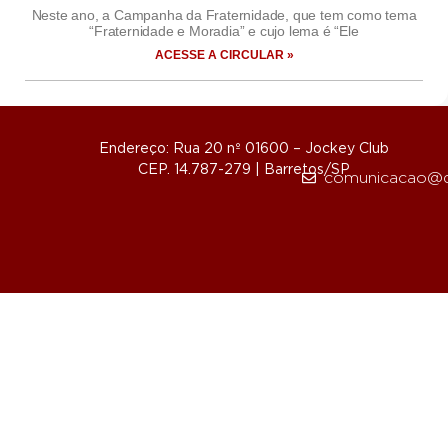
Neste ano, a Campanha da Fraternidade, que tem como tema
“Fraternidade e Moradia” e cujo lema é “Ele
ACESSE A CIRCULAR »
Endereço: Rua 20 nº 01600 – Jockey Club
CEP. 14.787-279 | Barretos/SP
comunicacao@d