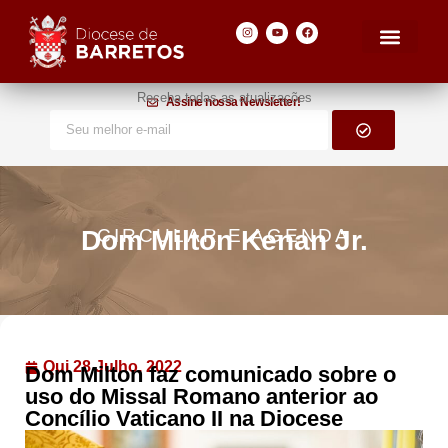
Receba todas as atualizações
Assine nossa Newsletter!
Dom Milton Kenan Jr.
CIRCULAR E AGENDA
Qui 28 Julho, 2022
Dom Milton faz comunicado sobre o
uso do Missal Romano anterior ao
Concílio Vaticano II na Diocese