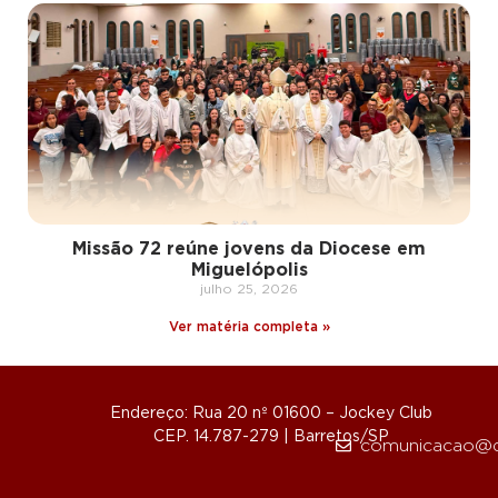
Missão 72 reúne jovens da Diocese em
Miguelópolis
julho 25, 2026
Ver matéria completa »
Endereço: Rua 20 nº 01600 – Jockey Club
CEP. 14.787-279 | Barretos/SP
comunicacao@d