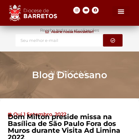
Receba todas as atualizações
Assine nossa Newsletter!
Blog Diocesano
NOTÍCIAS
Qui 1 Setembro, 2022
Dom Milton preside missa na
Basílica de São Paulo Fora dos
Muros durante Visita Ad Limina
2022