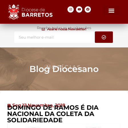
Receba todas as atualizações
Assine nossa Newsletter!
Blog Diocesano
NOTÍCIAS
Seg 12 Novembro, 2018
DOMINGO DE RAMOS É DIA
NACIONAL DA COLETA DA
SOLIDARIEDADE