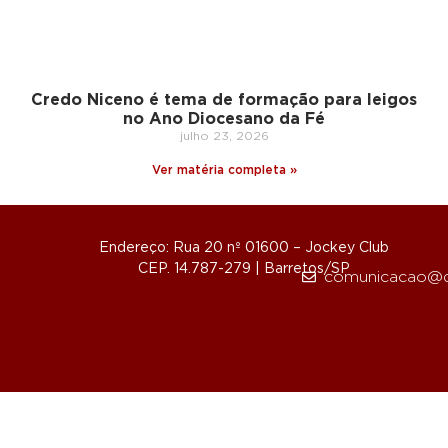
Credo Niceno é tema de formação para leigos
no Ano Diocesano da Fé
julho 23, 2026
Ver matéria completa »
Endereço: Rua 20 nº 01600 – Jockey Club
CEP. 14.787-279 | Barretos/SP
comunicacao@d