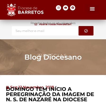
Receba todas as atualizações
Assine nossa Newsletter!
Blog Diocesano
NOTÍCIAS
Seg 12 Novembro, 2018
DOMINGO TEM INÍCIO A
PEREGRINAÇÃO DA IMAGEM DE
N. S. DE NAZARÉ NA DIOCESE