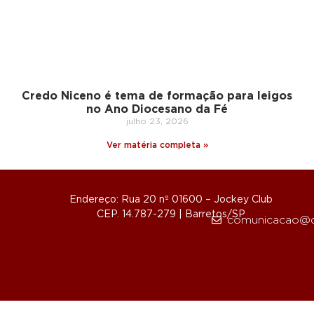
Credo Niceno é tema de formação para leigos
no Ano Diocesano da Fé
julho 23, 2026
Ver matéria completa »
Endereço: Rua 20 nº 01600 – Jockey Club
CEP. 14.787-279 | Barretos/SP
comunicacao@d