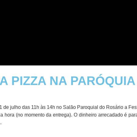
DA PIZZA NA PARÓQUI
 de julho das 11h às 14h no Salão Paroquial do Rosário a
Fes
a hora (no momento da entrega). O dinheiro arrecadado é par
.