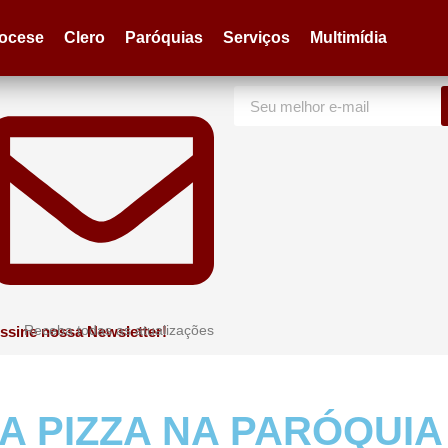
iocese
Clero
Paróquias
Serviços
Multimídia
Receba todas as atualizações
ssine nossa Newsletter!
DA PIZZA NA PARÓQUI