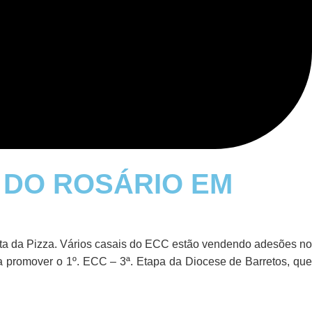
A DO ROSÁRIO EM
ta da Pizza
. Vários casais do ECC estão vendendo adesões no
a promover o 1º. ECC – 3ª. Etapa da Diocese de Barretos, que