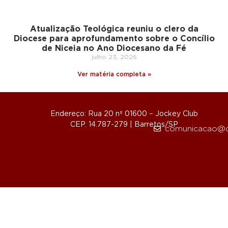
Atualização Teológica reuniu o clero da
Diocese para aprofundamento sobre o Concílio
de Niceia no Ano Diocesano da Fé
julho 23, 2026
Ver matéria completa »
Endereço: Rua 20 nº 01600 – Jockey Club
CEP. 14.787-279 | Barretos/SP
comunicacao@d