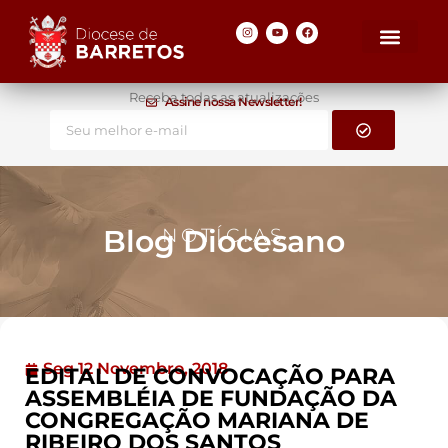
Receba todas as atualizações
Assine nossa Newsletter!
Blog Diocesano
NOTÍCIAS
Seg 12 Novembro, 2018
EDITAL DE CONVOCAÇÃO PARA
ASSEMBLÉIA DE FUNDAÇÃO DA
CONGREGAÇÃO MARIANA DE
RIBEIRO DOS SANTOS