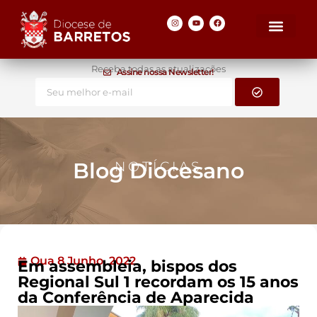
Receba todas as atualizações
Assine nossa Newsletter!
Blog Diocesano
NOTÍCIAS
Qua 8 Junho, 2022
Em assembleia, bispos dos
Regional Sul 1 recordam os 15 anos
da Conferência de Aparecida