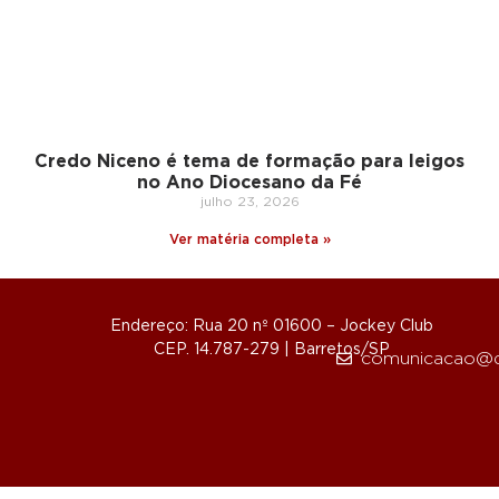
Credo Niceno é tema de formação para leigos
no Ano Diocesano da Fé
julho 23, 2026
Ver matéria completa »
Endereço: Rua 20 nº 01600 – Jockey Club
CEP. 14.787-279 | Barretos/SP
comunicacao@d