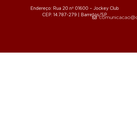
Endereço: Rua 20 nº 01600 – Jockey Club
CEP. 14.787-279 | Barretos/SP
comunicacao@d