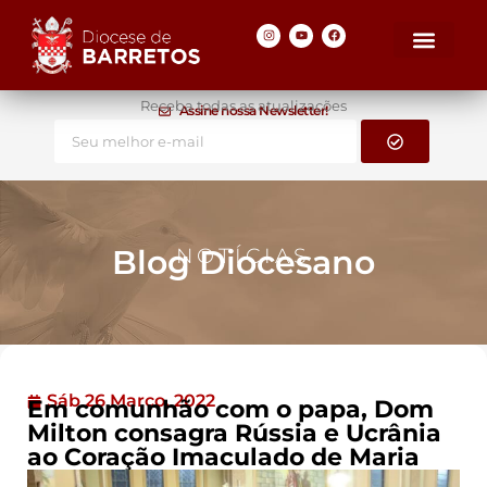
Receba todas as atualizações
Assine nossa Newsletter!
Blog Diocesano
NOTÍCIAS
Sáb 26 Março, 2022
Em comunhão com o papa, Dom
Milton consagra Rússia e Ucrânia
ao Coração Imaculado de Maria