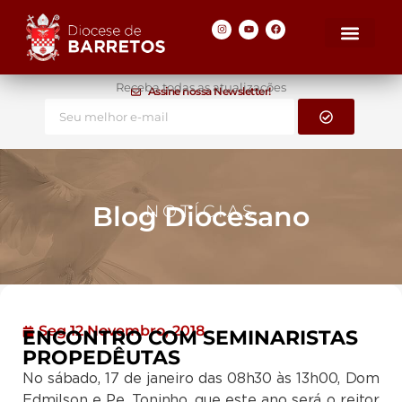
Receba todas as atualizações
Assine nossa Newsletter!
Blog Diocesano
NOTÍCIAS
Seg 12 Novembro, 2018
ENCONTRO COM SEMINARISTAS
PROPEDÊUTAS
No sábado, 17 de janeiro das 08h30 às 13h00, Dom
Edmilson e Pe. Toninho, que este ano será o reitor