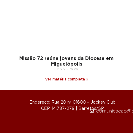
Missão 72 reúne jovens da Diocese em
Miguelópolis
julho 25, 2026
Ver matéria completa »
Endereço: Rua 20 nº 01600 – Jockey Club
CEP. 14.787-279 | Barretos/SP
comunicacao@d