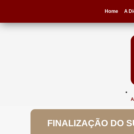
Home
A D
A
FINALIZAÇÃO DO S