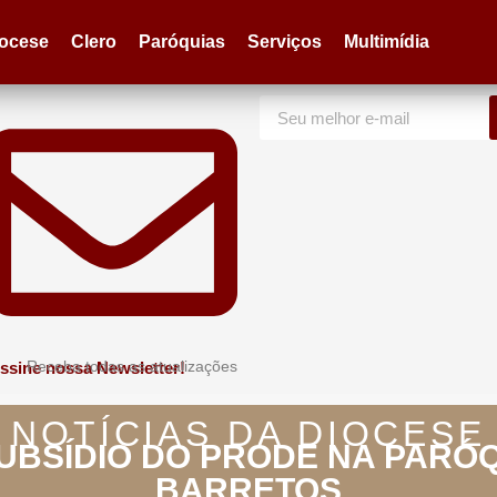
iocese
Clero
Paróquias
Serviços
Multimídia
Receba todas as atualizações
ssine nossa Newsletter!
NOTÍCIAS DA DIOCESE
UBSÍDIO DO PRODE NA PARÓ
BARRETOS