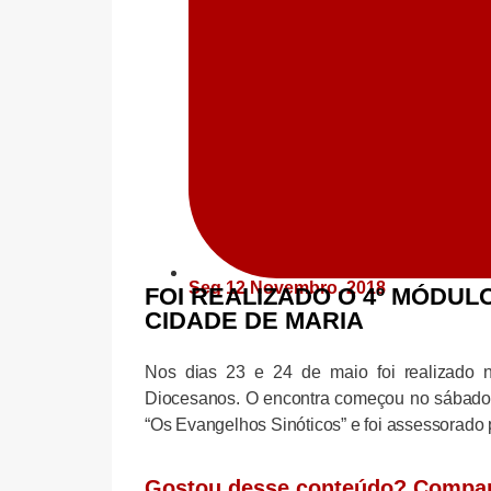
Seg 12 Novembro, 2018
FOI REALIZADO O 4º MÓDU
CIDADE DE MARIA
Nos dias 23 e 24 de maio foi realizado
Diocesanos. O encontra começou no sábado 
“Os Evangelhos Sinóticos” e foi assessorado 
Gostou desse conteúdo? Compar