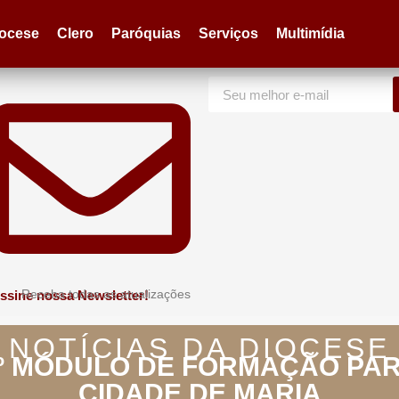
iocese
Clero
Paróquias
Serviços
Multimídia
Receba todas as atualizações
ssine nossa Newsletter!
NOTÍCIAS DA DIOCESE
4º MÓDULO DE FORMAÇÃO PA
CIDADE DE MARIA