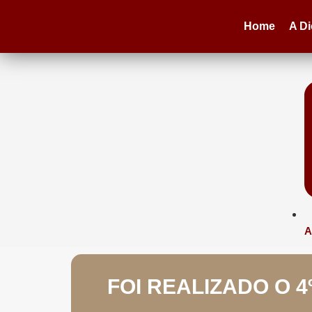
Home
A D
A
FOI REALIZADO O 