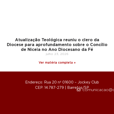
Atualização Teológica reuniu o clero da
Diocese para aprofundamento sobre o Concílio
de Niceia no Ano Diocesano da Fé
julho 23, 2026
Ver matéria completa »
Endereço: Rua 20 nº 01600 – Jockey Club
CEP. 14.787-279 | Barretos/SP
comunicacao@d