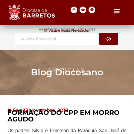
Receba todas as atualizações
Assine nossa Newsletter!
Blog Diocesano
NOTÍCIAS
Seg 12 Novembro, 2018
FORMAÇÃO DO CPP EM MORRO
AGUDO
Os padres Sílvio e Emerson da Paróquia São José de