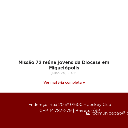
Missão 72 reúne jovens da Diocese em
Miguelópolis
julho 25, 2026
Ver matéria completa »
Endereço: Rua 20 nº 01600 – Jockey Club
CEP. 14.787-279 | Barretos/SP
comunicacao@d