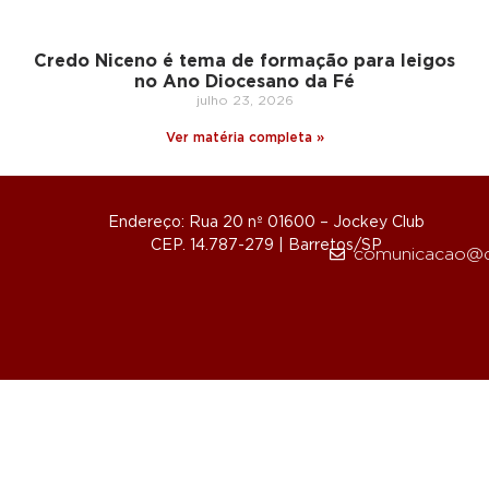
Credo Niceno é tema de formação para leigos
no Ano Diocesano da Fé
julho 23, 2026
Ver matéria completa »
Endereço: Rua 20 nº 01600 – Jockey Club
CEP. 14.787-279 | Barretos/SP
comunicacao@d