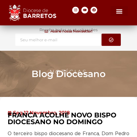
Receba todas as atualizações
Assine nossa Newsletter!
Blog Diocesano
NOTÍCIAS
Seg 12 Novembro, 2018
FRANCA ACOLHE NOVO BISPO
DIOCESANO NO DOMINGO
O terceiro bispo diocesano de Franca, Dom Pedro