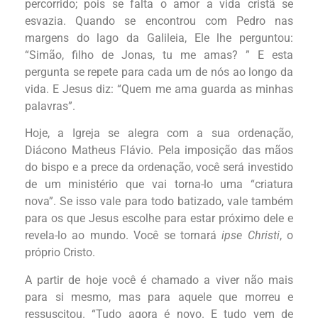
percorrido; pois se falta o amor a vida cristã se
esvazia. Quando se encontrou com Pedro nas
margens do lago da Galileia, Ele lhe perguntou:
“Simão, filho de Jonas, tu me amas? ” E esta
pergunta se repete para cada um de nós ao longo da
vida. E Jesus diz: “Quem me ama guarda as minhas
palavras”.
Hoje, a Igreja se alegra com a sua ordenação,
Diácono Matheus Flávio. Pela imposição das mãos
do bispo e a prece da ordenação, você será investido
de um ministério que vai torna-lo uma “criatura
nova”. Se isso vale para todo batizado, vale também
para os que Jesus escolhe para estar próximo dele e
revela-lo ao mundo. Você se tornará
ipse Christi
, o
próprio Cristo.
A partir de hoje você é chamado a viver não mais
para si mesmo, mas para aquele que morreu e
ressuscitou. “Tudo agora é novo. E tudo vem de