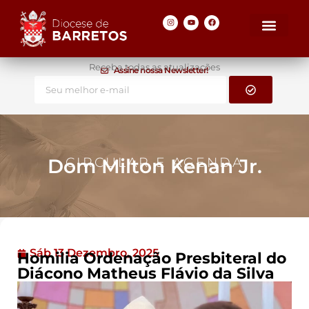
Receba todas as atualizações
Assine nossa Newsletter!
Dom Milton Kenan Jr.
CIRCULAR E AGENDA
Sáb 13 Dezembro, 2025
Homilia Ordenação Presbiteral do
Diácono Matheus Flávio da Silva