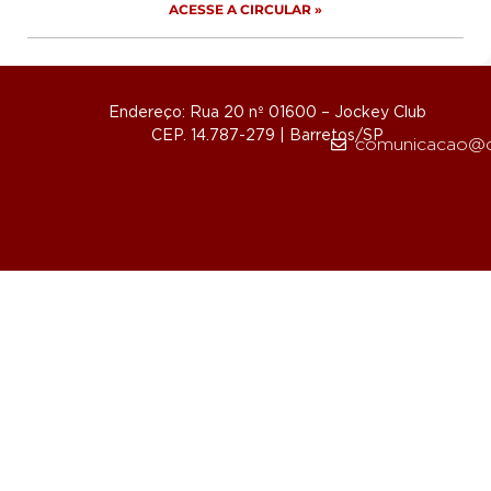
ACESSE A CIRCULAR »
Endereço: Rua 20 nº 01600 – Jockey Club
CEP. 14.787-279 | Barretos/SP
comunicacao@d