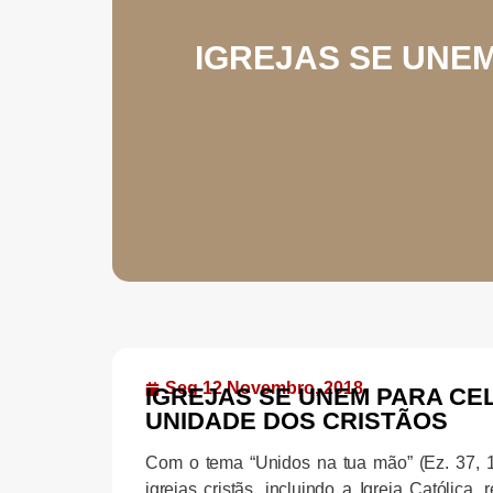
IGREJAS SE UNE
Seg 12 Novembro, 2018
IGREJAS SE UNEM PARA CE
UNIDADE DOS CRISTÃOS
Com o tema “Unidos na tua mão” (Ez. 37, 17
igrejas cristãs, incluindo a Igreja Católic