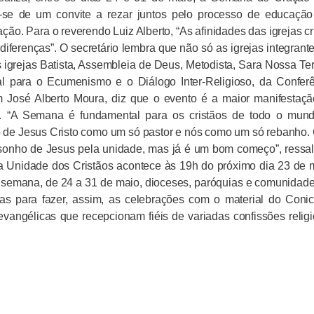
a-se de um convite a rezar juntos pelo processo de educaçã
ão. Para o reverendo Luiz Alberto, “As afinidades das igrejas cr
diferenças”. O secretário lembra que não só as igrejas integrant
igrejas Batista, Assembleia de Deus, Metodista, Sara Nossa Ter
l para o Ecumenismo e o Diálogo Inter-Religioso, da Confer
 José Alberto Moura, diz que o evento é a maior manifestaç
ro. “A Semana é fundamental para os cristãos de todo o mun
to de Jesus Cristo como um só pastor e nós como um só rebanho
sonho de Jesus pela unidade, mas já é um bom começo”, ressal
 Unidade dos Cristãos acontece às 19h do próximo dia 23 de 
 a semana, de
24 a
31 de maio, dioceses, paróquias e comunidad
ejas para fazer, assim, as celebrações com o material do Coni
angélicas que recepcionam fiéis de variadas confissões relig