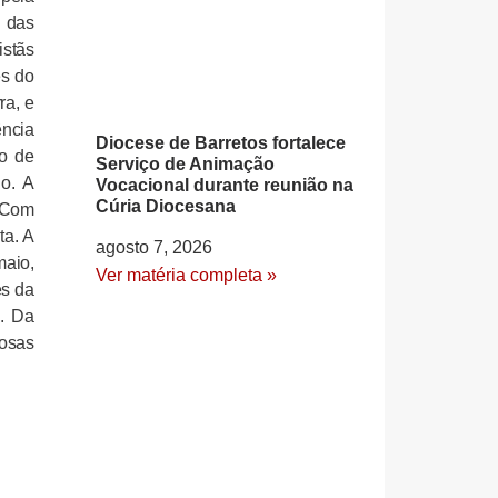
o das
istãs
es do
ra, e
ência
Diocese de Barretos fortalece
ão de
Serviço de Animação
do. A
Vocacional durante reunião na
Cúria Diocesana
. Com
ta. A
agosto 7, 2026
maio,
Ver matéria completa »
es da
c. Da
iosas