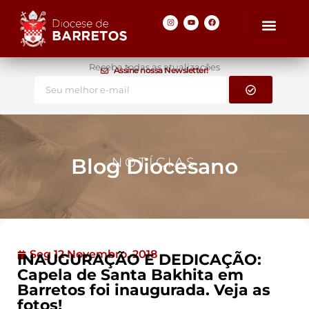
Receba todas as atualizações
Assine nossa Newsletter!
Blog Diocesano
NOTÍCIAS
Seg 12 Novembro, 2018
INAUGURAÇÃO E DEDICAÇÃO:
Capela de Santa Bakhita em
Barretos foi inaugurada. Veja as
fotos!