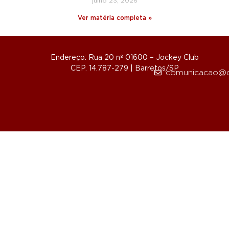
julho 23, 2026
Ver matéria completa »
Endereço: Rua 20 nº 01600 – Jockey Club
CEP. 14.787-279 | Barretos/SP
comunicacao@d