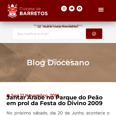
Receba todas as atualizações
Assine nossa Newsletter!
Blog Diocesano
NOTÍCIAS
Seg 12 Novembro, 2018
Jantar Árabe no Parque do Peão
em prol da Festa do Divino 2009
No próximo sábado, dia 20 de Junho, acontece o