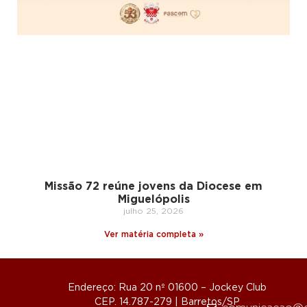
Missão 72 reúne jovens da Diocese em
Miguelópolis
julho 25, 2026
Ver matéria completa »
Endereço: Rua 20 nº 01600 – Jockey Club
CEP. 14.787-279 | Barretos/SP