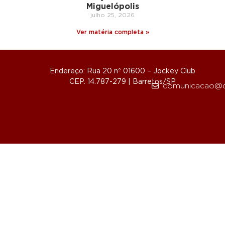
Miguelópolis
julho 25, 2026
Ver matéria completa »
Endereço: Rua 20 nº 01600 – Jockey Club
CEP. 14.787-279 | Barretos/SP
comunicacao@d