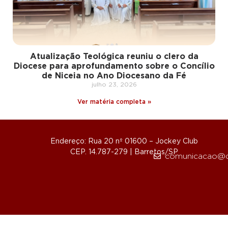
Atualização Teológica reuniu o clero da
Diocese para aprofundamento sobre o Concílio
de Niceia no Ano Diocesano da Fé
julho 23, 2026
Ver matéria completa »
Endereço: Rua 20 nº 01600 – Jockey Club
CEP. 14.787-279 | Barretos/SP
comunicacao@d